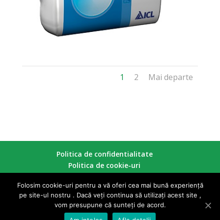
1
2
Mai departe
Politica de confidentialitate
Politica de cookie-uri
Folosim cookie-uri pentru a vă oferi cea mai bună experiență
pe site-ul nostru . Dacă veți continua să utilizați acest site ,
Copyright © 2026 Gloriosa Garden - Toate drepturile
vom presupune că sunteți de acord.
rezervate
Am inteles
Afla detalii