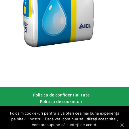
Politica de confidentialitate
Politica de cookie-uri
Folosim cookie-uri pentru a vă oferi cea mai bună experiență
pe site-ul nostru . Dacă veți continua să utilizați acest site ,
Copyright © 2026 Gloriosa Garden - Toate drepturile
vom presupune că sunteți de acord.
rezervate